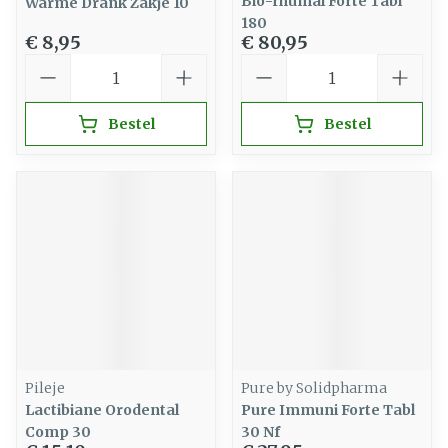
Bio-rhumal Forte Tabl
Warme Drank Zakje 10
180
€ 8,95
€ 80,95
Aantal
Aantal
Bestel
Bestel
Pileje
Pure by Solidpharma
Lactibiane Orodental
Pure Immuni Forte Tabl
Comp 30
30 Nf