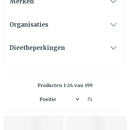
Merken
filter
Organisaties
filter
Dieetbeperkingen
filter
Producten
1
-
24
van
199
Sorteer op: