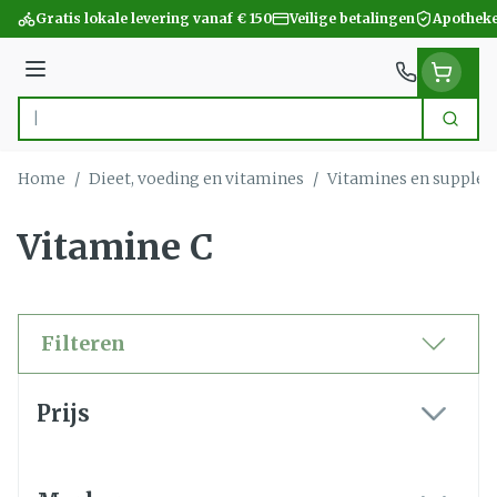
Ga naar de inhoud
Gratis lokale levering vanaf € 150
Veilige betalingen
Apotheke
Menu
Zoek
Product, merk, categorie...
Home
/
Dieet, voeding en vitamines
/
Vitamines en supple
Vitamine C
Filteren
Doorgaan naar productlijst
Prijs
filter