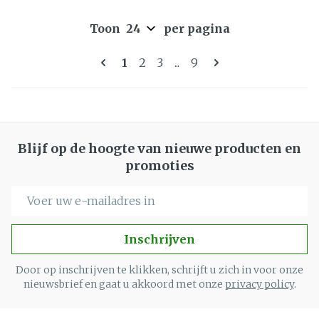
Toon
per pagina
Pagina's
U lees momenteel pagina
Pagina
Pagina
Pagina
1
2
3
...
9
Blijf op de hoogte van nieuwe producten en
promoties
E-mail adres
Inschrijven
Door op inschrijven te klikken, schrijft u zich in voor onze
nieuwsbrief en gaat u akkoord met onze
privacy policy
.