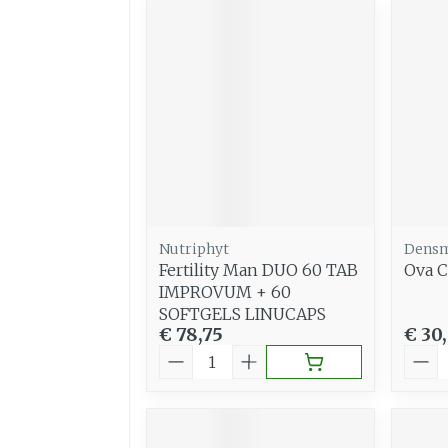
Nutriphyt
Densm
Fertility Man DUO 60 TAB
Ova C
IMPROVUM + 60
SOFTGELS LINUCAPS
€ 78,75
€ 30
Aantal
Aant