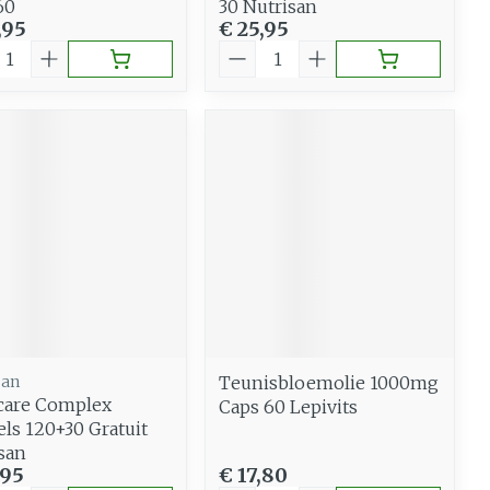
60
30 Nutrisan
,95
€ 25,95
al
Aantal
san
Teunisbloemolie 1000mg
care Complex
Caps 60 Lepivits
els 120+30 Gratuit
san
,95
€ 17,80