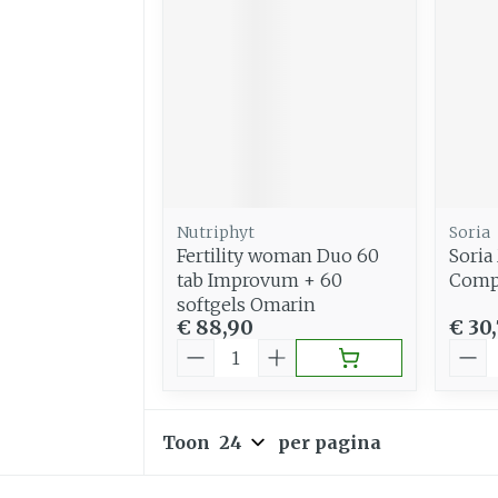
Nutriphyt
Soria
Fertility woman Duo 60
Soria
tab Improvum + 60
Compl
softgels Omarin
€ 88,90
€ 30
Aantal
Aant
Toon
per pagina