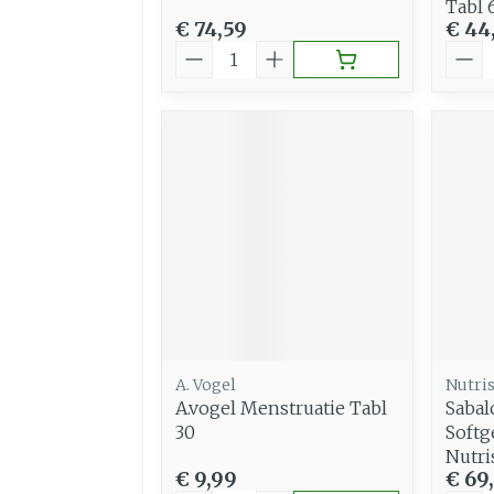
Tabl 
€ 74,59
€ 44
Aantal
Aant
A. Vogel
Nutri
A.vogel Menstruatie Tabl
Sabal
30
Softg
Nutri
€ 9,99
€ 69