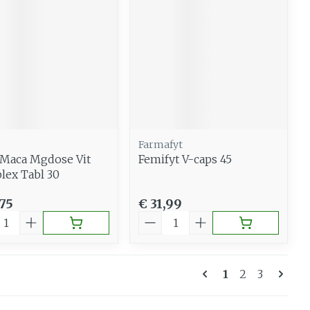
Farmafyt
 Maca Mgdose Vit
Femifyt V-caps 45
ex Tabl 30
,75
€ 31,99
al
Aantal
Pagina's
U lees moment
Pagina
Pagina
1
2
3