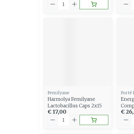
Aantal
Aant
Femilyane
Forté
Harmolya Femilyane
Energ
Lactobacillus Caps 2x15
Comp
€ 17,00
€ 26
Aantal
Aant