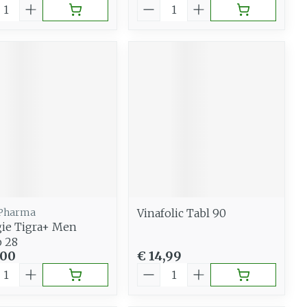
al
Aantal
 Pharma
Vinafolic Tabl 90
ie Tigra+ Men
 28
,00
€ 14,99
al
Aantal