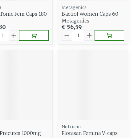
a
Metagenics
 Tonic Fem Caps 180
Bactiol Women Caps 60
Metagenics
,30
€ 56,59
al
Aantal
Nutrisan
 Precutes 1000mg
Florasan Femina V-caps