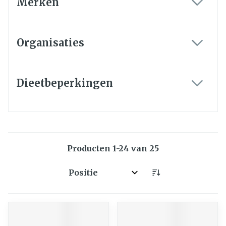
Merken
filter
Organisaties
filter
Dieetbeperkingen
filter
Producten
1
-
24
van
25
Sorteer op: