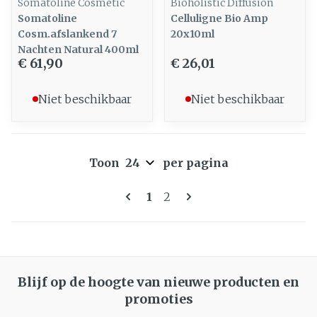
Somatoline Cosmetic
Bioholistic Diffusion
Somatoline
Celluligne Bio Amp
Cosm.afslankend 7
20x10ml
Nachten Natural 400ml
€ 61,90
€ 26,01
Niet beschikbaar
Niet beschikbaar
Toon
per pagina
Pagina's
U lees momenteel pagina
Pagina
1
2
Blijf op de hoogte van nieuwe producten en
promoties