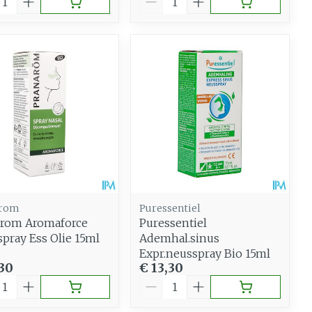
arom
Puressentiel
arom Aromaforce
Puressentiel
pray Ess Olie 15ml
Ademhal.sinus
Expr.neusspray Bio 15ml
,30
€ 13,30
al
Aantal