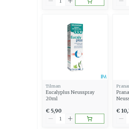
Tilman
Pran
Eucalyplus Neusspray
Pran
20ml
Neuss
€ 5,90
€ 10
Aantal
Aant