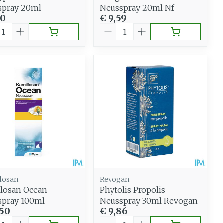
spray 20ml
Neusspray 20ml Nf
90
€ 9,59
al
Aantal
losan
Revogan
losan Ocean
Phytolis Propolis
spray 100ml
Neusspray 30ml Revogan
,50
€ 9,86
al
Aantal