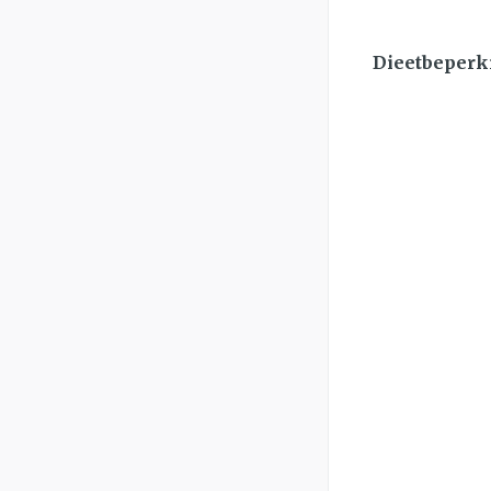
Dieetbeperk
filt