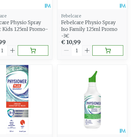
are
Febelcare
care Physio Spray
Febelcare Physio Spray
 Kids 125ml Promo-
Iso Family 125ml Promo
-3€
,99
€ 10,99
al
Aantal