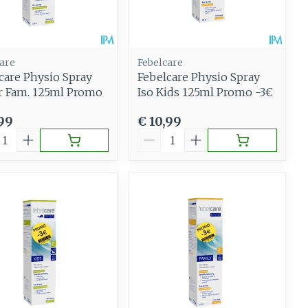
Gemengde huid
eer
Buik
 penselen en
Diverse geneesmiddelen
Toon meer
svoorwerpen
Arm
 - oogpotlood
are
Febelcare
Elleboog
Zelfbruiner
care Physio Spray
Febelcare Physio Spray
Haar
Enkel en voet
 Fam. 125ml Promo
Iso Kids 125ml Promo -3€
aduw
Toon meer
,99
€ 10,99
Scheren
eer
al
Aantal
n
CBD