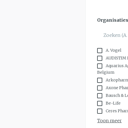
slijmhoest
Handhygiëne
Batterijen
Massagebalsem e
Manicure & ped
Organisatie
Toebehoren
filter
Hormonaal ste
Steriel materiaal
Mond
Droge mond
A. Vogel
Elektrische tan
AUDISTIM
Aquarius 
Interdentaal - fl
Belgium
Kunstgebit
Arkophar
Toon meer
Axone Pha
Bausch & 
Be-Life
Ceres Pha
Toon meer