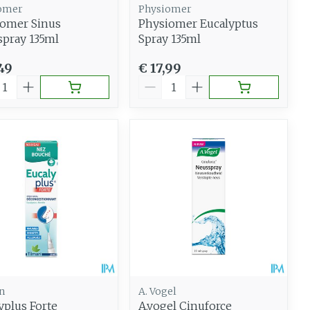
omer
Physiomer
omer Sinus
Physiomer Eucalyptus
pray 135ml
Spray 135ml
49
€ 17,99
al
Aantal
n
A. Vogel
yplus Forte
A.vogel Cinuforce