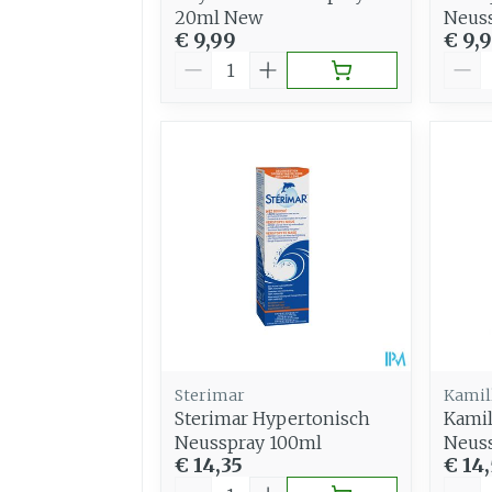
20ml New
Neus
€ 9,99
€ 9,
Aantal
Aant
Sterimar
Kamil
Sterimar Hypertonisch
Kamil
Neusspray 100ml
Neus
€ 14,35
€ 14
Aantal
Aant