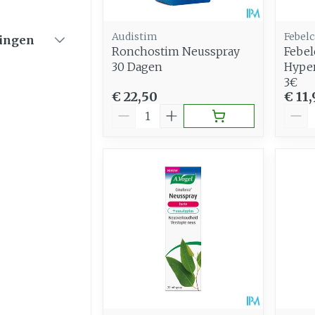
Audistim
Febelc
ingen
Ronchostim Neusspray
Febel
er
30 Dagen
Hyper
3€
€ 22,50
€ 11
Aantal
Aant