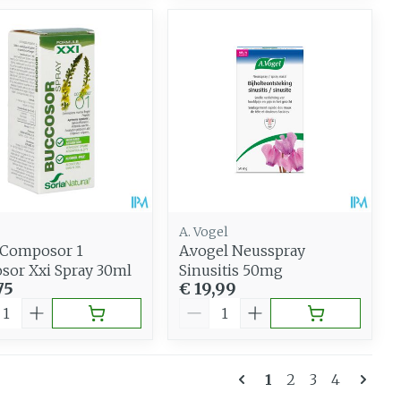
A. Vogel
 Composor 1
A.vogel Neusspray
sor Xxi Spray 30ml
Sinusitis 50mg
75
€ 19,99
al
Aantal
Pagina's
U lees momentee
Pagina
Pagina
Pagina
1
2
3
4