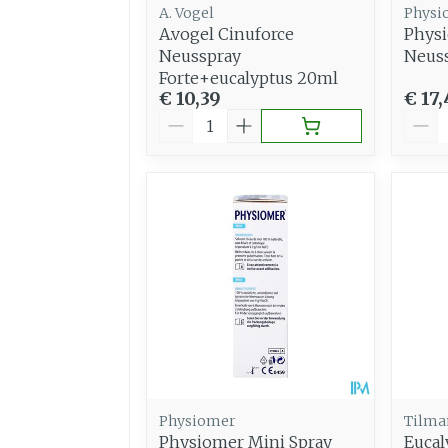
A. Vogel
Physi
A.vogel Cinuforce
Physi
Neusspray
Neuss
Forte+eucalyptus 20ml
€ 10,39
€ 17,
Aantal
Aant
Physiomer
Tilma
Physiomer Mini Spray
Eucal