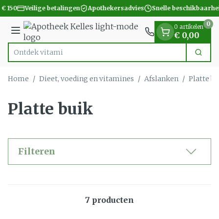
Dia 1 van 1
Ga naar de inhoud
 € 150
Veilige betalingen
Apothekersadvies
Snelle beschikbaarhe
0
0 artikelen
Menu
€ 0,00
Ontde
Zoek
Product, merk, categorie...
Home
/
Dieet, voeding en vitamines
/
Afslanken
/
Platte b
Platte buik
Filteren
7
producten