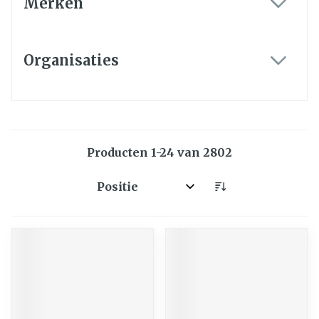
Merken
filter
Organisaties
filter
Producten
1
-
24
van
2802
Sorteer op: