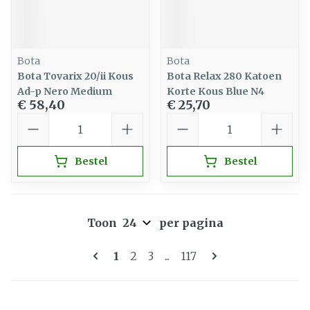
Bota
Bota
Bota Tovarix 20/ii Kous
Bota Relax 280 Katoen
Ad-p Nero Medium
Korte Kous Blue N4
€ 58,40
€ 25,70
Aantal
Aantal
Bestel
Bestel
Toon
per pagina
Pagina's
U lees momenteel pagina
Pagina
Pagina
Pagina
1
2
3
...
117