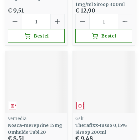
1mg/ml Siroop 300ml
€ 9,51
€ 12,90
Aantal
Aantal
Bestel
Bestel
Geneesmiddel
Geneesmiddel
Vemedia
Gsk
Nosca-mereprine 15mg
Therafixx-tusso 0,15%
Omhulde Tabl 20
Siroop 200ml
€ 8,51
€ 9,48