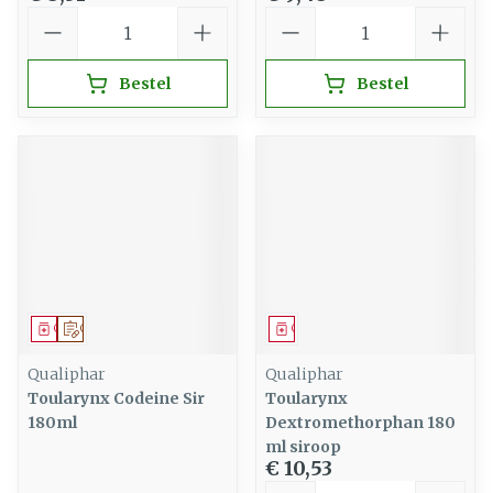
Aantal
Aantal
Bestel
Bestel
Geneesmiddel
Op voorschrift
Geneesmiddel
Qualiphar
Qualiphar
Toularynx Codeine Sir
Toularynx
180ml
Dextromethorphan 180
ml siroop
€ 10,53
Aantal