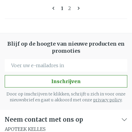
Pagina's
U lees momenteel pagina
Pagina
1
2
Blijf op de hoogte van nieuwe producten en
promoties
E-mail adres
Inschrijven
Door op inschrijven te klikken, schrijft u zich in voor onze
nieuwsbrief en gaat u akkoord met onze
privacy policy
.
Neem contact met ons op
APOTEEK KELLES