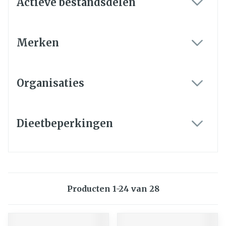
Actieve bestandsdelen
filter
Merken
filter
Organisaties
filter
Dieetbeperkingen
filter
Producten
1
-
24
van
28