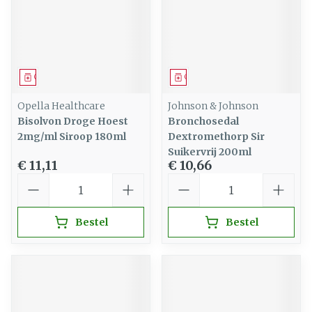
Geneesmiddel
Geneesmiddel
Opella Healthcare
Johnson & Johnson
Bisolvon Droge Hoest
Bronchosedal
2mg/ml Siroop 180ml
Dextromethorp Sir
Suikervrij 200ml
€ 11,11
€ 10,66
Aantal
Aantal
Bestel
Bestel