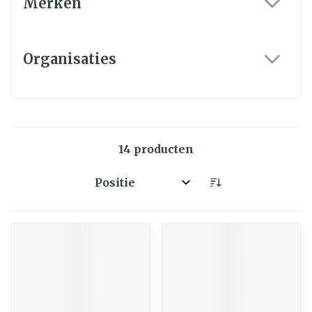
Merken
filter
Organisaties
filter
14
producten
Sorteer op: