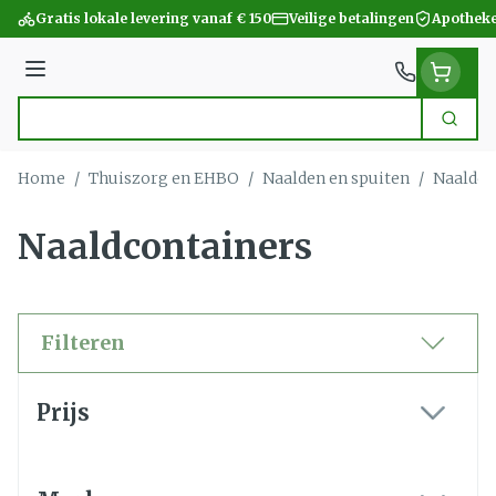
Ga naar de inhoud
Gratis lokale levering vanaf € 150
Veilige betalingen
Apotheke
Menu
Zoek
Product, merk, categorie...
Home
/
Thuiszorg en EHBO
/
Naalden en spuiten
/
Naaldco
Naaldcontainers
Filteren
Doorgaan naar productlijst
Prijs
filter