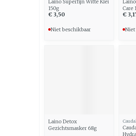
Laino Superfijn Witte Klei
Laino
150g
Care 
€ 3,50
€ 3,1
Niet beschikbaar
Niet
Laino Detox
Cauda
Cauda
Gezichtsmasker 68g
Hydr