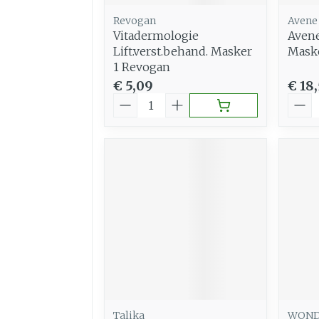
Revogan
Avene
Vitadermologie
Avene
Lift.verst.behand. Masker
Mask
1 Revogan
€ 5,09
€ 18
Aantal
Aant
Talika
WON