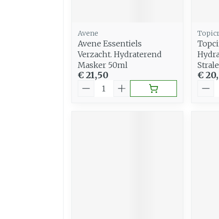
Avene
Topic
Avene Essentiels
Topc
Verzacht. Hydraterend
Hydr
Masker 50ml
Stral
€ 21,50
€ 20
Aantal
Aant