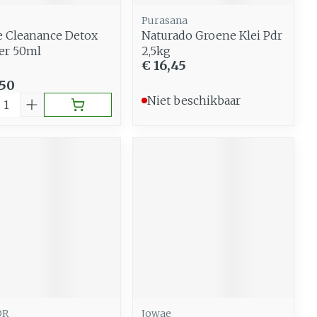
Purasana
 Cleanance Detox
Naturado Groene Klei Pdr
er 50ml
2,5kg
€ 16,45
,50
al
Niet beschikbaar
DR
Jowae