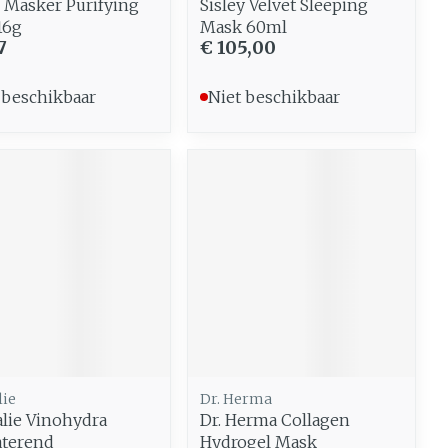
 Masker Purifying
Sisley Velvet Sleeping
16g
Mask 60ml
7
€ 105,00
 beschikbaar
Niet beschikbaar
lie
Dr. Herma
lie Vinohydra
Dr. Herma Collagen
aterend
Hydrogel Mask