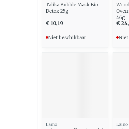
Talika Bubble Mask Bio
Wond
Detox 25g
Overn
46g
€ 10,19
€ 24
Niet beschikbaar
Niet
Laino
Laino