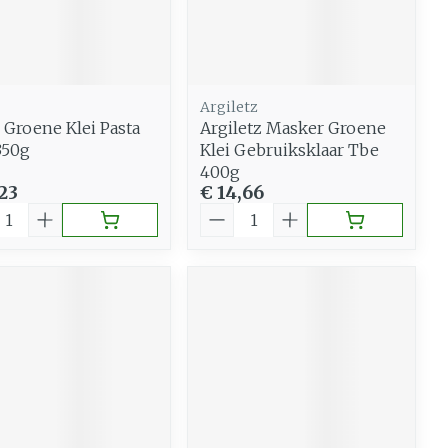
Gemengde huid
eer
Buik
 penselen en
Diverse geneesmiddelen
Toon meer
svoorwerpen
Arm
 - oogpotlood
Elleboog
Zelfbruiner
Argiletz
Haar
Enkel en voet
 Groene Klei Pasta
Argiletz Masker Groene
350g
Klei Gebruiksklaar Tbe
aduw
Toon meer
400g
Scheren
eer
23
€ 14,66
al
Aantal
n
CBD