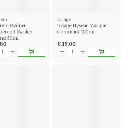
rem
Uriage
irem Hydra+
Uriage Hyseac Masque
aterend Masker
Gommant 100ml
end 50ml
,80
€ 15,00
al
Aantal