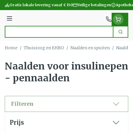
Ga naar de inhoud
Gratis lokale levering vanaf € 150
Veilige betalingen
Apotheke
Menu
Zoek
Product, merk, categorie...
Home
/
Thuiszorg en EHBO
/
Naalden en spuiten
/
Naalden
Naalden voor insulinepen
- pennaalden
Filteren
Doorgaan naar productlijst
Prijs
filter