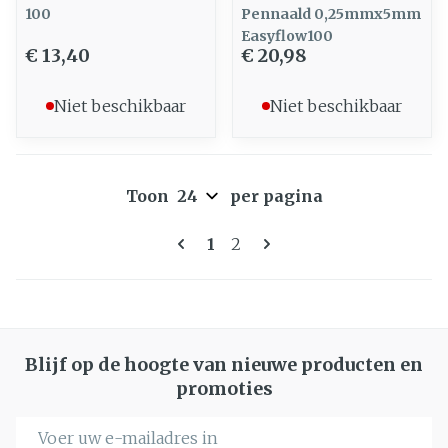
100
Pennaald 0,25mmx5mm
Easyflow100
€ 13,40
€ 20,98
Niet beschikbaar
Niet beschikbaar
Toon
per pagina
Pagina's
U lees momenteel pagina
Pagina
1
2
Blijf op de hoogte van nieuwe producten en
promoties
E-mail adres