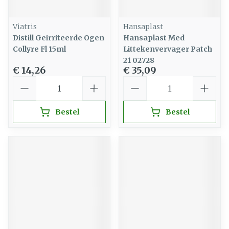
Viatris
Hansaplast
Distill Geirriteerde Ogen
Hansaplast Med
Collyre Fl 15ml
Littekenvervager Patch
21 02728
€ 14,26
€ 35,09
Aantal
Aantal
Bestel
Bestel