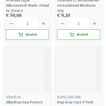
Scarban Light
Centelys Cr Herstellend-
Siliconeverb Wasb.+50ml
verzachtend-littekens
5x 7,5cm 2
30g
€ 50,68
€ 9,20
Aantal
Aantal
Bestel
Bestel
Alhydran
BAPSCARCARE
Alhydran Sun Protect
Bap Scar Care T Verb