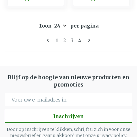
Toon
per pagina
Pagina's
U lees momenteel pagina
Pagina
Pagina
Pagina
1
2
3
4
Blijf op de hoogte van nieuwe producten en
promoties
E-mail adres
Inschrijven
Door op inschrijven te klikken, schrijft u zich in voor onze
nieuwsbrief en gaat u akkoord met onze
privacy policy
.