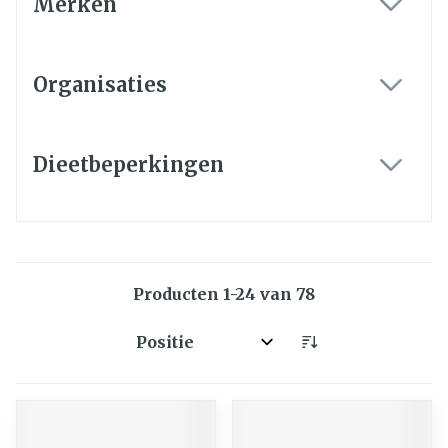
Merken
filter
Organisaties
filter
Dieetbeperkingen
filter
Producten
1
-
24
van
78
Sorteer op: