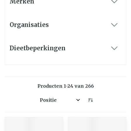
Merken
filter
Organisaties
filter
Dieetbeperkingen
filter
Producten
1
-
24
van
266
Sorteer op: