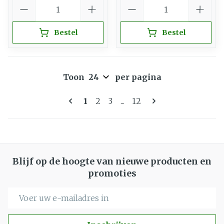
Aantal
Aantal
Bestel
Bestel
Toon
per pagina
Pagina's
U lees momenteel pagina
Pagina
Pagina
Pagina
1
2
3
...
12
Blijf op de hoogte van nieuwe producten en
promoties
E-mail adres