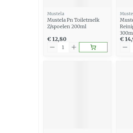
Mustela
Muste
Mustela Pn Toiletmelk
Muste
Z/spoelen 200ml
Reini
300m
€ 12,80
€ 14
Aantal
Aant