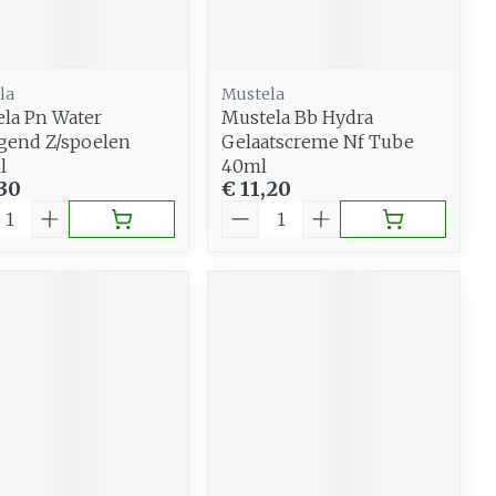
Gemengde huid
eer
Buik
 penselen en
Diverse geneesmiddelen
Toon meer
svoorwerpen
Arm
la
Mustela
 - oogpotlood
Elleboog
Zelfbruiner
la Pn Water
Mustela Bb Hydra
Haar
Enkel en voet
gend Z/spoelen
Gelaatscreme Nf Tube
l
40ml
aduw
Toon meer
,30
€ 11,20
Scheren
eer
al
Aantal
n
CBD