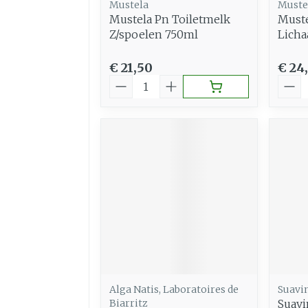
Mustela
Muste
Mustela Pn Toiletmelk
Muste
Z/spoelen 750ml
Lich
€ 21,50
€ 24
Aantal
Aant
Alga Natis, Laboratoires de
Suavi
Biarritz
Suavi