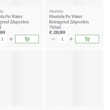
la
Mustela
la Pn Water
Mustela Pn Water
gend Z/spoelen
Reinigend Z/spoelen
l
750ml
,90
€ 20,90
al
Aantal