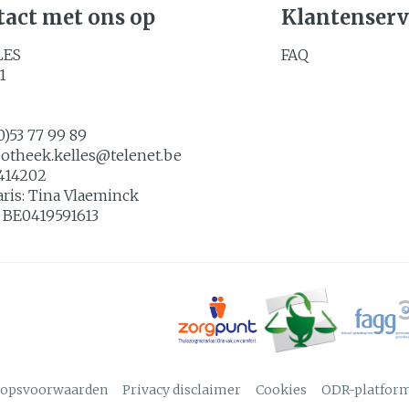
act met ons op
Klantenserv
LES
FAQ
1
0)53 77 99 89
potheek.kelles@
telenet.be
414202
aris:
Tina Vlaeminck
:
BE0419591613
oopsvoorwaarden
Privacy disclaimer
Cookies
ODR-platfor