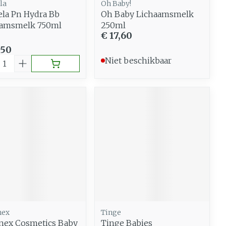
la
Oh Baby!
la Pn Hydra Bb
Oh Baby Lichaamsmelk
aamsmelk 750ml
250ml
€ 17,60
,50
al
Niet beschikbaar
nex
Tinge
nex Cosmetics Baby
Tinge Babies