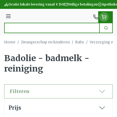
Ga naar de inhoud
Gratis lokale levering vanaf € 150
Veilige betalingen
Apotheke
Menu
Zoek
Product, merk, categorie...
Home
/
Zwangerschap en kinderen
/
Baby
/
Verzorging en
Badolie - badmelk -
reiniging
Filteren
Doorgaan naar productlijst
Prijs
filter