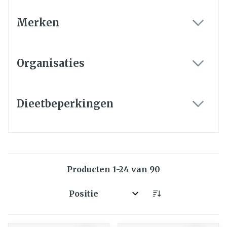
Merken
filter
Organisaties
filter
Dieetbeperkingen
filter
Producten
1
-
24
van
90
Sorteer op: