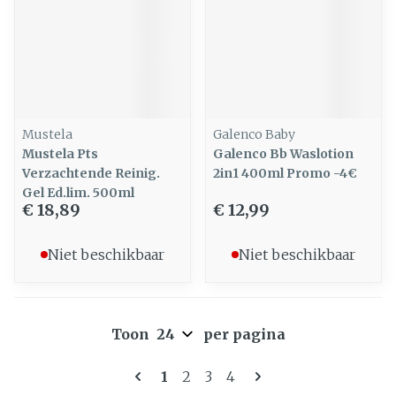
Mustela
Galenco Baby
Mustela Pts
Galenco Bb Waslotion
Verzachtende Reinig.
2in1 400ml Promo -4€
Gel Ed.lim. 500ml
€ 18,89
€ 12,99
Niet beschikbaar
Niet beschikbaar
Toon
per pagina
Pagina's
U lees momenteel pagina
Pagina
Pagina
Pagina
1
2
3
4