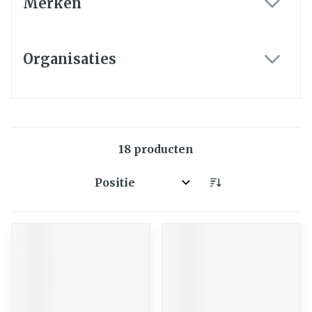
Merken
filter
Organisaties
filter
18
producten
Sorteer op: