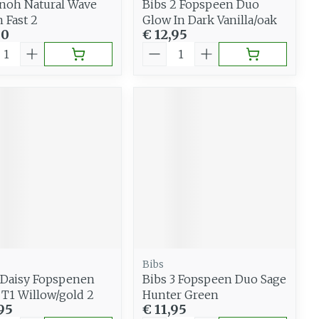
noh Natural Wave
Bibs 2 Fopspeen Duo
 Fast 2
Glow In Dark Vanilla/oak
50
€ 12,95
al
Aantal
Bibs
 Daisy Fopspenen
Bibs 3 Fopspeen Duo Sage
 T1 Willow/gold 2
Hunter Green
95
€ 11,95