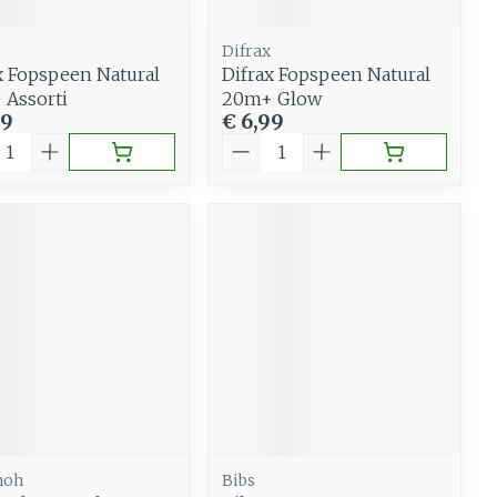
Difrax
x Fopspeen Natural
Difrax Fopspeen Natural
Assorti
20m+ Glow
99
€ 6,99
al
Aantal
noh
Bibs