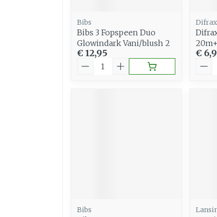
Bibs
Difrax
Bibs 3 Fopspeen Duo
Difra
Glowindark Vani/blush 2
20m+ 
€ 12,95
€ 6,
Aantal
Aant
Bibs
Lansi