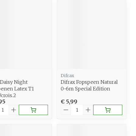
Difrax
 Daisy Night
Difrax Fopspeen Natural
enen Latex T1
0-6m Special Edition
/crois.2
95
€ 5,99
al
Aantal