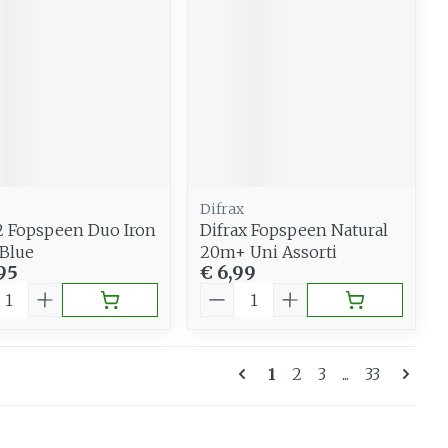
Difrax
2 Fopspeen Duo Iron
Difrax Fopspeen Natural
Blue
20m+ Uni Assorti
95
€ 6,99
al
Aantal
Pagina's
U lees momenteel p
Pagina
Pagina
Pagina
1
2
3
...
33