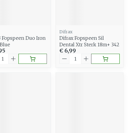
Gemengde huid
eer
Buik
 penselen en
Diverse geneesmiddelen
Toon meer
svoorwerpen
Arm
 - oogpotlood
Elleboog
Zelfbruiner
Difrax
Haar
Enkel en voet
3 Fopspeen Duo Iron
Difrax Fopspeen Sil
Blue
Dental Xtr Sterk 18m+ 342
aduw
Toon meer
95
€ 6,99
Scheren
eer
al
Aantal
n
CBD