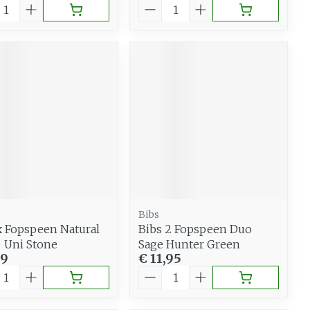
al
Aantal
Bibs
x Fopspeen Natural
Bibs 2 Fopspeen Duo
 Uni Stone
Sage Hunter Green
99
€ 11,95
al
Aantal