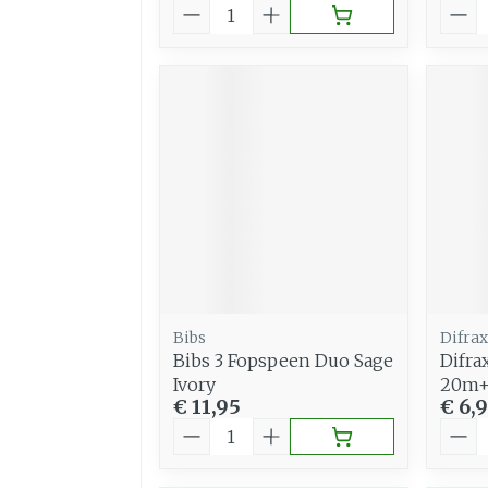
Aantal
Aant
Bibs
Difrax
Bibs 3 Fopspeen Duo Sage
Difra
Ivory
20m+
€ 11,95
€ 6,
Aantal
Aant