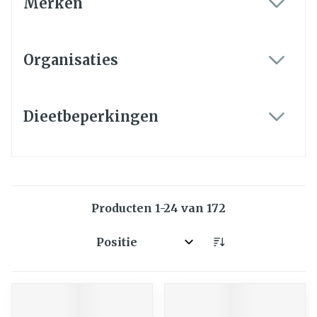
Merken
filter
Organisaties
filter
Dieetbeperkingen
filter
Producten
1
-
24
van
172
Sorteer op: