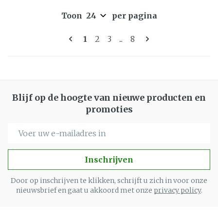
Toon
per pagina
Pagina's
U lees momenteel pagina
Pagina
Pagina
Pagina
1
2
3
...
8
Blijf op de hoogte van nieuwe producten en
promoties
E-mail adres
Inschrijven
Door op inschrijven te klikken, schrijft u zich in voor onze
nieuwsbrief en gaat u akkoord met onze
privacy policy
.