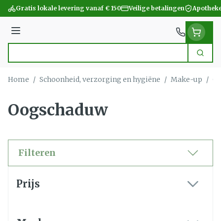
Ga naar de inhoud
Gratis lokale levering vanaf € 150
Veilige betalingen
Apotheke
Menu
Zoek
Product, merk, categorie...
Home
/
Schoonheid, verzorging en hygiëne
/
Make-up
/
O
Oogschaduw
Filteren
Doorgaan naar productlijst
Prijs
filter