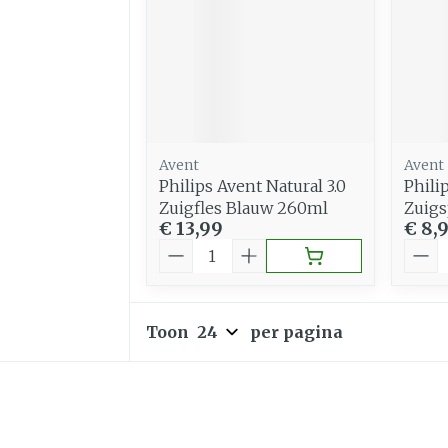
Avent
Avent
Philips Avent Natural 3.0
Phili
Zuigfles Blauw 260ml
Zuig
€ 13,99
€ 8,
Aantal
Aant
Toon
per pagina