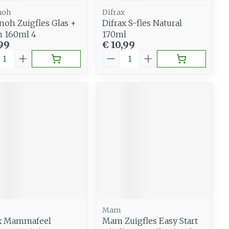
noh
Difrax
noh Zuigfles Glas +
Difrax S-fles Natural
 160ml 4
170ml
,99
€ 10,99
al
Aantal
Mam
ax Mammafeel
Mam Zuigfles Easy Start