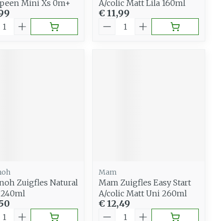
speen Mini Xs 0m+
A/colic Matt Lila 160ml
,99
€ 11,99
al
Aantal
noh
Mam
noh Zuigfles Natural
Mam Zuigfles Easy Start
 240ml
A/colic Matt Uni 260ml
,50
€ 12,49
al
Aantal