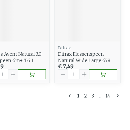
Difrax
ps Avent Natural 3.0
Difrax Flessenspeen
speen 6m+ T6 1
Natural Wide Large 678
99
€ 7,49
al
Aantal
Pagina's
U lees momenteel pa
Pagina
Pagina
Pagina
1
2
3
...
14