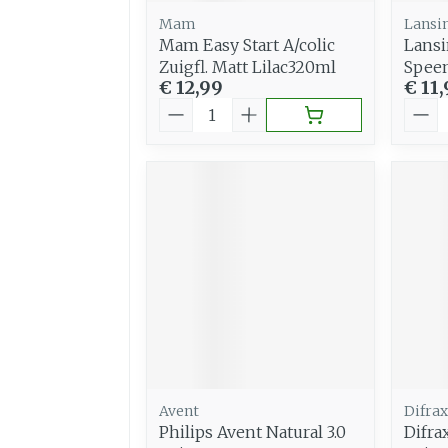
Mam
Lansi
Mam Easy Start A/colic
Lansi
Zuigfl. Matt Lilac320ml
Speen
€ 12,99
€ 11
Aantal
Aant
Avent
Difrax
Philips Avent Natural 3.0
Difr