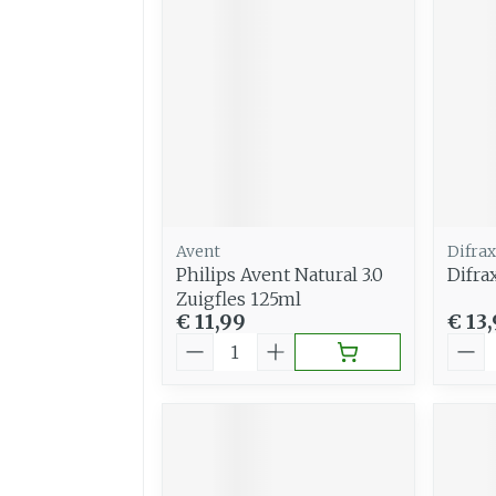
Avent
Difrax
Philips Avent Natural 3.0
Difra
Zuigfles 125ml
€ 11,99
€ 13
Aantal
Aant