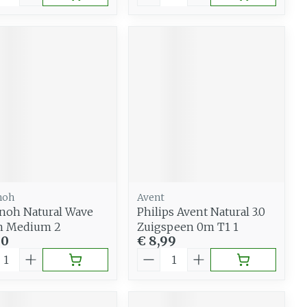
noh
Avent
noh Natural Wave
Philips Avent Natural 3.0
n Medium 2
Zuigspeen 0m T1 1
50
€ 8,99
al
Aantal