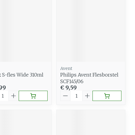
Avent
x S-fles Wide 310ml
Philips Avent Flesborstel
SCF145/06
,99
€ 9,59
al
Aantal