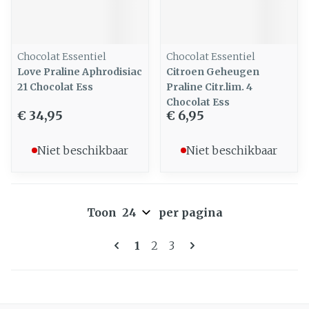
Chocolat Essentiel
Chocolat Essentiel
Love Praline Aphrodisiac
Citroen Geheugen
21 Chocolat Ess
Praline Citr.lim. 4
Chocolat Ess
€ 34,95
€ 6,95
Niet beschikbaar
Niet beschikbaar
Toon
per pagina
Pagina's
U lees momenteel pagina
Pagina
Pagina
1
2
3