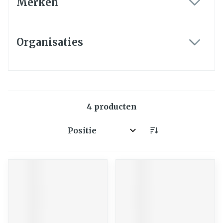
Merken
filter
Organisaties
filter
4
producten
Sorteer op: