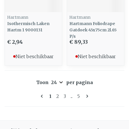
Hartmann
Hartmann
Isothermisch Laken
Hartmann Foliodrape
Hartm 1 9000131
Gatdoek 45x75cm 2l.65
P/s
€ 2,94
€ 89,33
Niet beschikbaar
Niet beschikbaar
Toon
per pagina
Pagina's
U lees momenteel pagina
Pagina
Pagina
Pagina
1
2
3
...
5