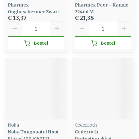
Pharmex
Pharmex Peer + Kanule
Oogbeschermer Zwart
224ml M
€ 13,37
€ 21,38
Aantal
Aantal
Bestel
Bestel
Noba
Cederroth
Noba Tongspatel Hout
Cederroth
Steriel 100 5150122
Protectiepakket