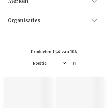
Merken
filter
Organisaties
filter
Producten
1
-
24
van
104
Sorteer op: