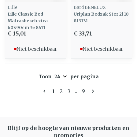
Lille
Bard BENELUX
Lille Classic Bed
Uriplan Bedzak Ster 2l 10
Matrasbesch.xtra
813131
60x90cm 35 8411
€ 15,01
€ 33,71
Niet beschikbaar
Niet beschikbaar
Toon
per pagina
Pagina's
U lees momenteel pagina
Pagina
Pagina
Pagina
1
2
3
...
9
Blijf op de hoogte van nieuwe producten en
promoties