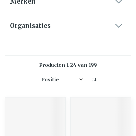
Merken
filter
Organisaties
filter
Producten
1
-
24
van
199
Sorteer op: