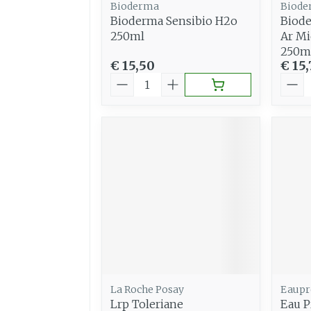
Bioderma
Biode
Bioderma Sensibio H2o
Biode
250ml
Ar Mi
250m
€ 15,50
€ 15,
Aantal
Aant
La Roche Posay
Eaupr
Lrp Toleriane
Eau P