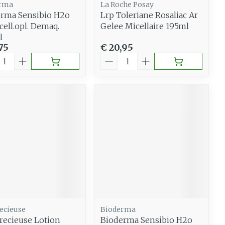
rma
La Roche Posay
rma Sensibio H2o
Lrp Toleriane Rosaliac Ar
cell.opl. Demaq.
Gelee Micellaire 195ml
l
75
€ 20,95
al
Aantal
ecieuse
Bioderma
recieuse Lotion
Bioderma Sensibio H2o