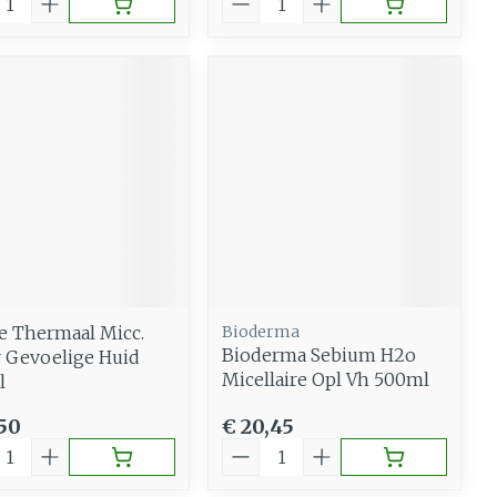
e Thermaal Micc.
Bioderma
Bioderma Sebium H2o
 Gevoelige Huid
Micellaire Opl Vh 500ml
l
,50
€ 20,45
al
Aantal