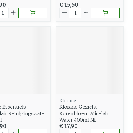
,90
€ 15,50
al
Aantal
Klorane
 Essentiels
Klorane Gezicht
lair Reinigingswater
Korenbloem Micelair
l
Water 400ml Nf
,90
€ 17,90
al
Aantal