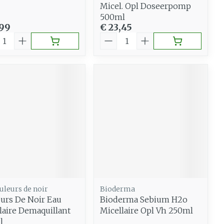
Micel. Opl Doseerpomp
500ml
,99
€ 23,45
al
Aantal
uleurs de noir
Bioderma
urs De Noir Eau
Bioderma Sebium H2o
laire Demaquillant
Micellaire Opl Vh 250ml
l