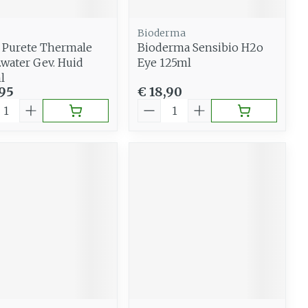
Bioderma
 Purete Thermale
Bioderma Sensibio H2o
.water Gev. Huid
Eye 125ml
l
,95
€ 18,90
al
Aantal