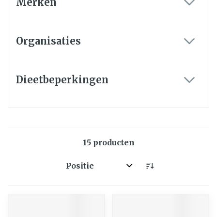
Merken
filter
Organisaties
filter
Dieetbeperkingen
filter
15
producten
Sorteer op: