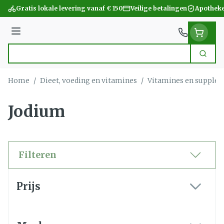
Ga naar de inhoud
Gratis lokale levering vanaf € 150
Veilige betalingen
Apotheke
Menu
Zoek
Product, merk, categorie...
Home
/
Dieet, voeding en vitamines
/
Vitamines en supple
Jodium
Filteren
Doorgaan naar productlijst
Prijs
filter