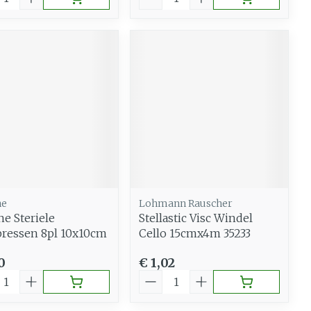
ne
Lohmann Rauscher
ne Steriele
Stellastic Visc Windel
ressen 8pl 10x10cm
Cello 15cmx4m 35233
0
€ 1,02
al
Aantal