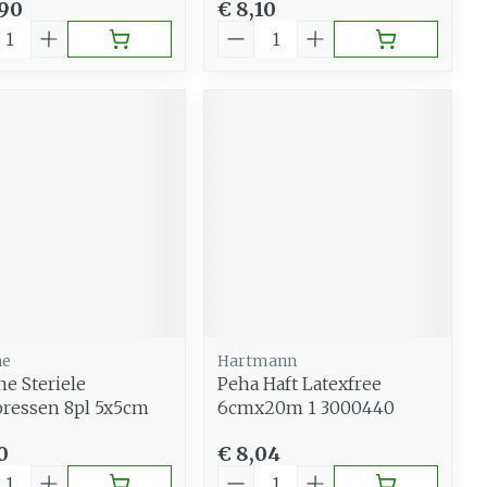
,90
€ 8,10
al
Aantal
ne
Hartmann
ne Steriele
Peha Haft Latexfree
ressen 8pl 5x5cm
6cmx20m 1 3000440
0
€ 8,04
al
Aantal