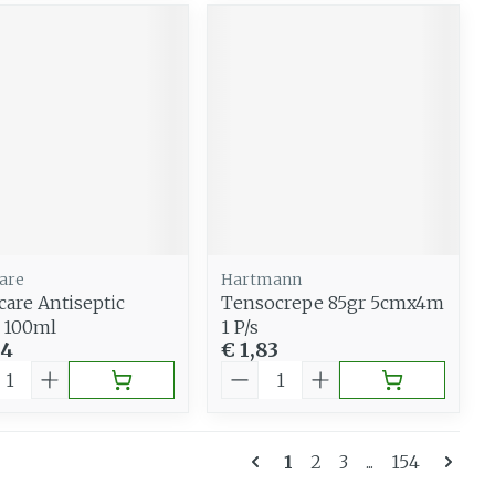
are
Hartmann
care Antiseptic
Tensocrepe 85gr 5cmx4m
 100ml
1 P/s
94
€ 1,83
al
Aantal
Pagina's
U lees momenteel pag
Pagina
Pagina
Pagina
1
2
3
...
154