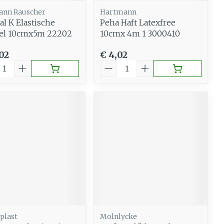
nn Rauscher
Hartmann
al K Elastische
Peha Haft Latexfree
el 10cmx5m 22202
10cmx 4m 1 3000410
02
€ 4,02
al
Aantal
plast
Molnlycke