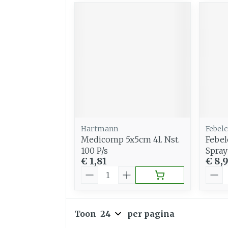
Hartmann
Febelc
Medicomp 5x5cm 4l. Nst.
Febel
100 P/s
Spray
€ 1,81
€ 8,
Aantal
Aant
Toon
per pagina