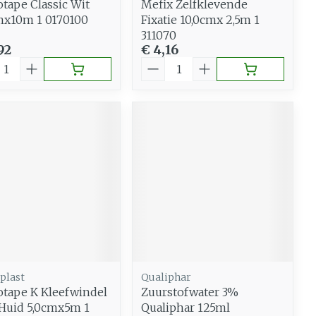
tape Classic Wit
Mefix Zelfklevende
mx10m 1 0170100
Fixatie 10,0cmx 2,5m 1
311070
92
€ 4,16
al
Aantal
plast
Qualiphar
tape K Kleefwindel
Zuurstofwater 3%
 Huid 5,0cmx5m 1
Qualiphar 125ml