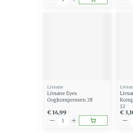
Livsane
Livsa
Livsane Eyes
Livsa
Oogkompressen 28
Komp
12
€ 14,99
€ 3,1
Aantal
Aant