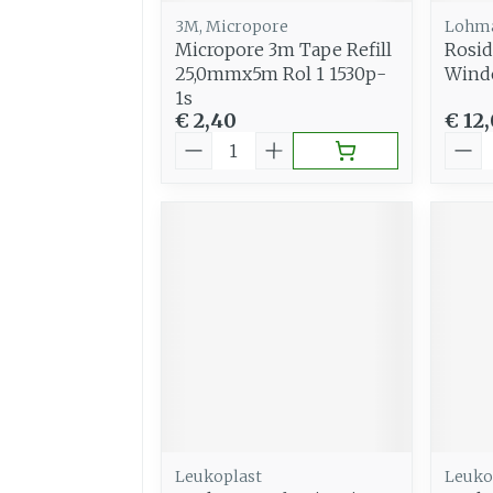
3M, Micropore
Lohma
Micropore 3m Tape Refill
Rosid
25,0mmx5m Rol 1 1530p-
Wind
1s
€ 2,40
€ 12,
Aantal
Aant
Leukoplast
Leuko