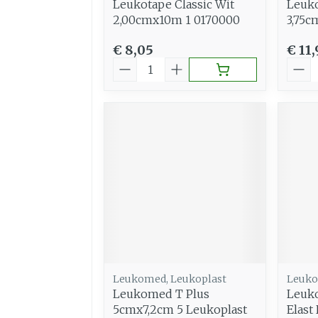
Leukotape Classic Wit
Leuko
2,00cmx10m 1 0170000
3,75c
€ 8,05
€ 11,
Aantal
Aant
Leukomed, Leukoplast
Leuko
Leukomed T Plus
Leuko
5cmx7,2cm 5 Leukoplast
Elast