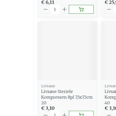
€ 6,11
€ 25
Aantal
Aant
Livsane
Livsa
Livsane Steriele
Livsa
Kompressen 8pl 7,5x7,5cm
Komp
20
40
€ 3,10
€ 3,1
Aantal
Aant