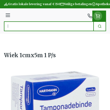
Ga naar de inhoud
Gratis lokale levering vanaf € 150
Veilige betalingen
Apotheke
Menu
Zoek
Product, merk, categorie...
Wiek 1cmx5m 1 P/s