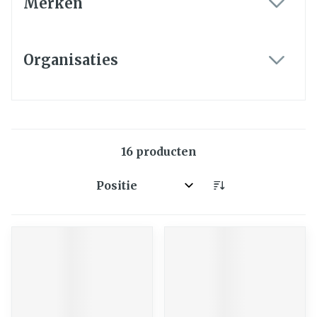
Merken
filter
Organisaties
filter
16
producten
Sorteer op: