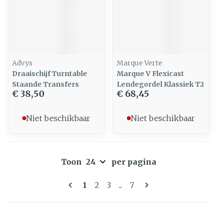
Advys
Marque Verte
Draaischijf Turntable
Marque V Flexicast
Staande Transfers
Lendegordel Klassiek T2
€ 38,50
€ 68,45
Niet beschikbaar
Niet beschikbaar
Toon
per pagina
Pagina's
U lees momenteel pagina
Pagina
Pagina
Pagina
1
2
3
...
7