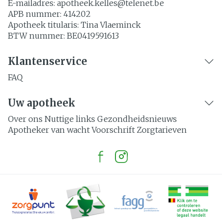
E-mailadres:
apotheek.kelles@
telenet.be
APB nummer:
414202
Apotheek titularis:
Tina Vlaeminck
BTW nummer:
BE0419591613
Klantenservice
FAQ
Uw apotheek
Over ons
Nuttige links
Gezondheidsnieuws
Apotheker van wacht
Voorschrift
Zorgtarieven