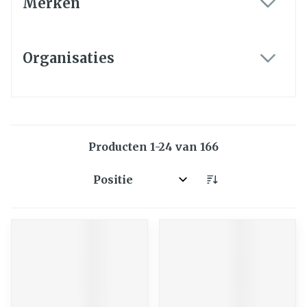
Merken
filter
Organisaties
filter
Producten
1
-
24
van
166
Sorteer op: