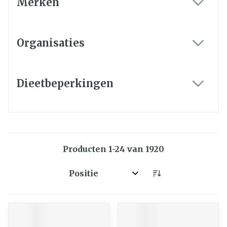
Merken
filter
Organisaties
filter
Dieetbeperkingen
filter
Producten
1
-
24
van
1920
Sorteer op: