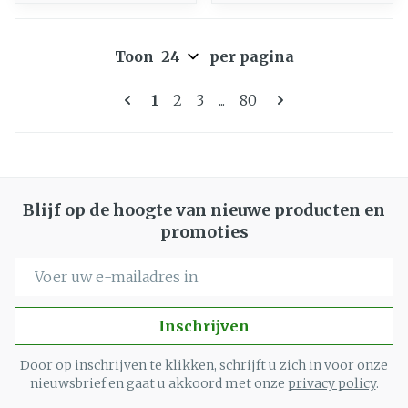
Toon
per pagina
Pagina's
U lees momenteel pagina
Pagina
Pagina
Pagina
1
2
3
...
80
Blijf op de hoogte van nieuwe producten en
promoties
E-mail adres
Inschrijven
Door op inschrijven te klikken, schrijft u zich in voor onze
nieuwsbrief en gaat u akkoord met onze
privacy policy
.