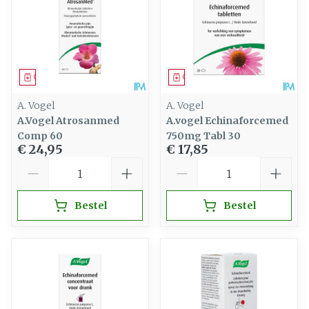
Geneesmiddel
Geneesmiddel
A. Vogel
A. Vogel
A.Vogel Atrosanmed
A.vogel Echinaforcemed
Comp 60
750mg Tabl 30
€ 24,95
€ 17,85
Aantal
Aantal
Bestel
Bestel