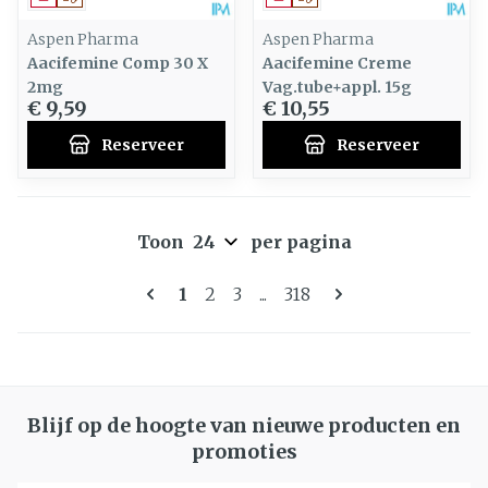
Aspen Pharma
Aspen Pharma
Aacifemine Comp 30 X
Aacifemine Creme
2mg
Vag.tube+appl. 15g
€ 9,59
€ 10,55
Reserveer
Reserveer
Toon
per pagina
Pagina's
U lees momenteel pagina
Pagina
Pagina
Pagina
1
2
3
...
318
Blijf op de hoogte van nieuwe producten en
promoties