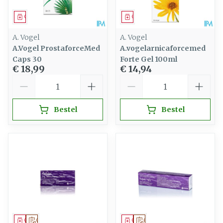
Geneesmiddel
Geneesmiddel
A. Vogel
A. Vogel
A.Vogel ProstaforceMed
A.vogelarnicaforcemed
Caps 30
Forte Gel 100ml
€ 18,99
€ 14,94
Aantal
Aantal
Bestel
Bestel
Geneesmiddel
Op voorschrift
Geneesmiddel
Op voorschrift