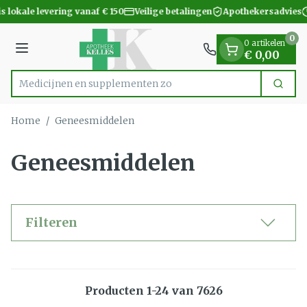
Dia 1 van 1
Ga naar de inhoud
 lokale levering vanaf € 150
Veilige betalingen
Apothekersadvies
0
0 artikelen
Menu
€ 0,00
Medicijnen e
Zoek
Product, merk, categorie...
Home
/
Geneesmiddelen
Geneesmiddelen
Filteren
Producten
1
-
24
van
7626