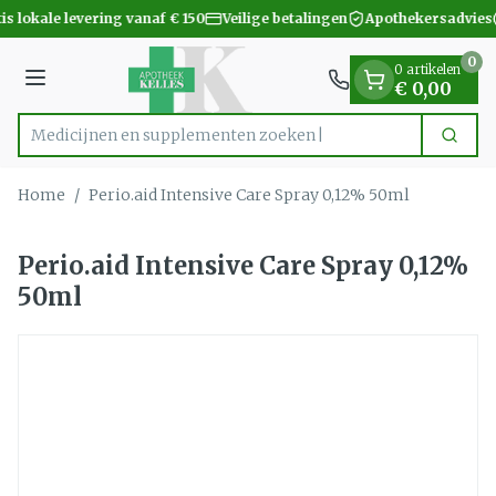
Dia 1 van 1
Ga naar de inhoud
is lokale levering vanaf € 150
Veilige betalingen
Apothekersadvies
0
0 artikelen
Menu
€ 0,00
Medicijnen en supplemente
Zoek
Product, merk, categorie...
Home
/
Perio.aid Intensive Care Spray 0,12% 50ml
Perio.aid Intensive Care Spray 0,12%
50ml