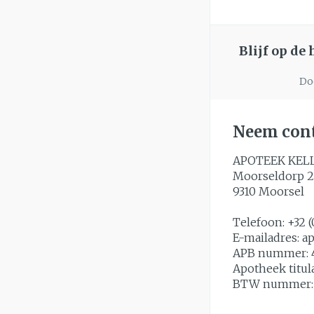
Blijf op de
Doo
Neem cont
APOTEEK KEL
Moorseldorp 2
9310
Moorsel
Telefoon:
+32 (
E-mailadres:
a
APB nummer:
Apotheek titul
BTW nummer