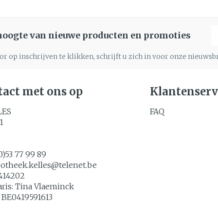
E
 hoogte van nieuwe producten en promoties
r op inschrijven te klikken, schrijft u zich in voor onze nieuws
act met ons op
Klantenserv
LES
FAQ
1
0)53 77 99 89
potheek.kelles@
telenet.be
414202
aris:
Tina Vlaeminck
:
BE0419591613