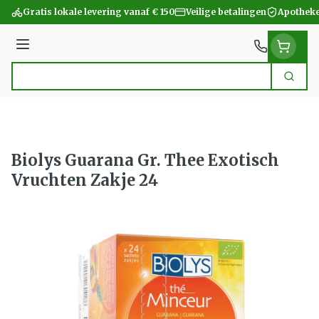
Ga naar de inhoud
Gratis lokale levering vanaf € 150
Veilige betalingen
Apotheke
Menu
Zoek
Product, merk, categorie...
Biolys Guarana Gr. Thee Exotisch
Vruchten Zakje 24