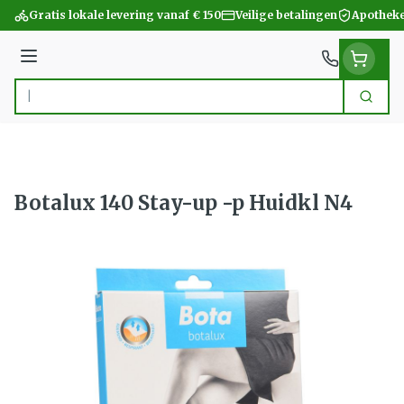
Ga naar de inhoud
Gratis lokale levering vanaf € 150
Veilige betalingen
Apotheke
Menu
Zoek
Product, merk, categorie...
Botalux 140 Stay-up -p Huidkl N4