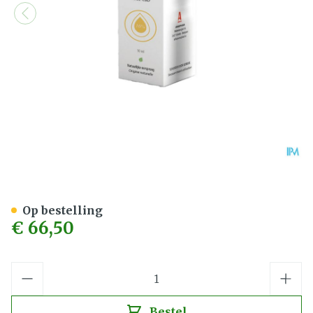
Cbd-olie 10% 10ml Cbd-ph
Op bestelling
€ 66,50
Aantal
Bestel