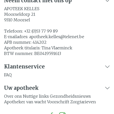
Neem contact met ons op
APOTEEK KELLES
Moorseldorp 21
9310
Moorsel
Telefoon:
+32 (0)53 77 99 89
E-mailadres:
apotheek.kelles@
telenet.be
APB nummer:
414202
Apotheek titularis:
Tina Vlaeminck
BTW nummer:
BE0419591613
Klantenservice
FAQ
Uw apotheek
Over ons
Nuttige links
Gezondheidsnieuws
Apotheker van wacht
Voorschrift
Zorgtarieven