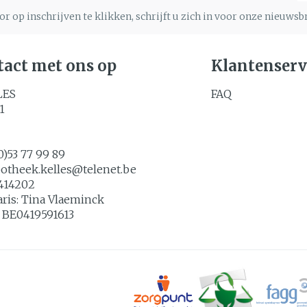
Nagels
Toon m
r op inschrijven te klikken, schrijft u zich in voor onze nieuws
Make-up
n inhalatie
gebruik
Nagellak
Aerosoltherapie en
icure
Allergie
zuurstof
Oor
Eyeliner
Kalk- en schimmelnagels
act met ons op
Klantenserv
lsel
Aerosol toestellen
Mascara
Nagelbijten
LES
FAQ
Aerosol accessoires
Anti tumor middelen
Oogsch
Nagelversterkend
1
Zuurstof
Toon m
Toon meer
denborstels
0)53 77 99 89
os
potheek.kelles@
telenet.be
Snurke
Supplementen
414202
aris:
Tina Vlaeminck
:
BE0419591613