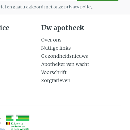
Gemengde huid
eer
brief en gaat u akkoord met onze
Buik
privacy policy
.
 penselen en
Diverse geneesmiddelen
Toon meer
svoorwerpen
Arm
 - oogpotlood
ice
Uw apotheek
Elleboog
Zelfbruiner
Haar
Enkel en voet
Over ons
aduw
Toon meer
Nuttige links
Scheren
eer
Gezondheidsnieuws
Apotheker van wacht
Voorschrift
n
CBD
Zorgtarieven