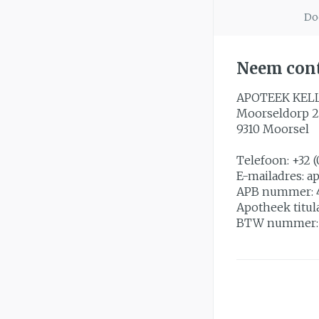
slijmhoest
Doo
Handhygiëne
Batterijen
Massagebalsem e
Manicure & ped
Toebehoren
Neem cont
Hormonaal ste
Steriel materiaal
Mond
APOTEEK KEL
Moorseldorp 2
Droge mond
9310
Moorsel
Elektrische tan
Telefoon:
+32 (
Interdentaal - fl
E-mailadres:
a
Kunstgebit
APB nummer:
Apotheek titul
Toon meer
BTW nummer