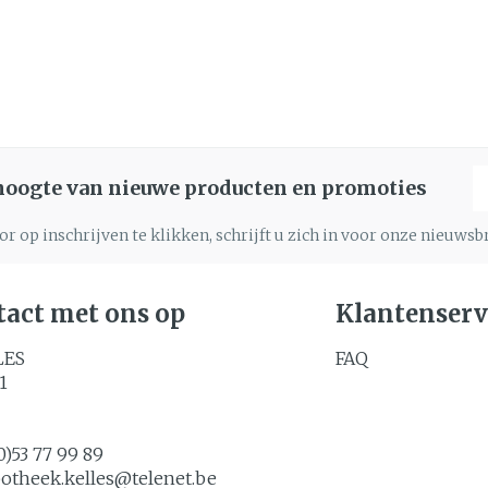
E
 hoogte van nieuwe producten en promoties
r op inschrijven te klikken, schrijft u zich in voor onze nieuws
act met ons op
Klantenserv
LES
FAQ
1
0)53 77 99 89
potheek.kelles@
telenet.be