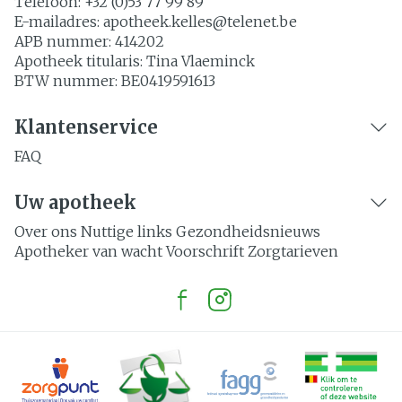
Telefoon:
+32 (0)53 77 99 89
E-mailadres:
apotheek.kelles@
telenet.be
APB nummer:
414202
Apotheek titularis:
Tina Vlaeminck
BTW nummer:
BE0419591613
Klantenservice
FAQ
Uw apotheek
Over ons
Nuttige links
Gezondheidsnieuws
Apotheker van wacht
Voorschrift
Zorgtarieven