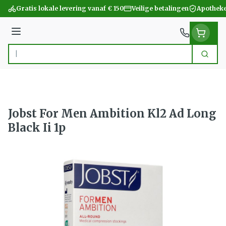
Ga naar de inhoud
Gratis lokale levering vanaf € 150
Veilige betalingen
Apotheke
Menu
Zoek
Product, merk, categorie...
Jobst For Men Ambition Kl2 Ad Long
Black Ii 1p