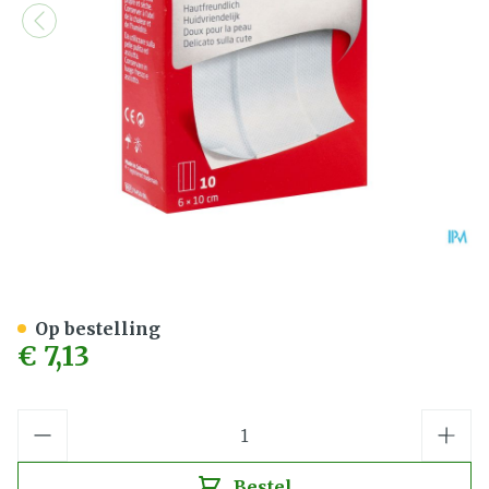
Leukoplast Soft 6cmx1m 1 
Op bestelling
€ 7,13
Aantal
Bestel