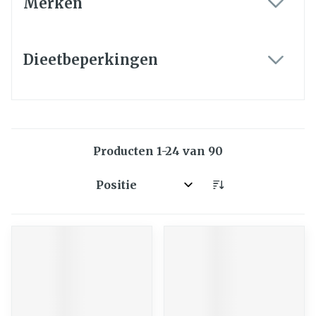
Merken
filter
Dieetbeperkingen
filter
Producten
1
-
24
van
90
Sorteer op: