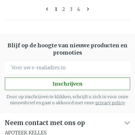
Pagina's
U lees momenteel pagina
Pagina
Pagina
Pagina
1
2
3
4
Blijf op de hoogte van nieuwe producten en
promoties
E-mail adres
Inschrijven
Door op inschrijven te klikken, schrijft u zich in voor onze
nieuwsbrief en gaat u akkoord met onze
privacy policy
.
Neem contact met ons op
APOTEEK KELLES