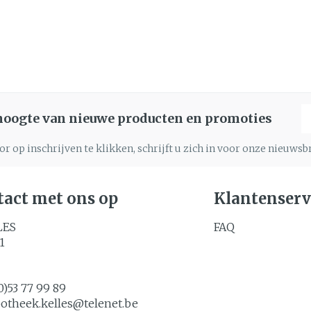
E
 hoogte van nieuwe producten en promoties
r op inschrijven te klikken, schrijft u zich in voor onze nieuws
act met ons op
Klantenserv
LES
FAQ
1
0)53 77 99 89
potheek.kelles@
telenet.be