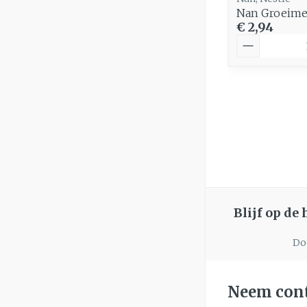
Nan Groeimel
€ 2,94
Aantal
Blijf op de
Doo
Neem cont