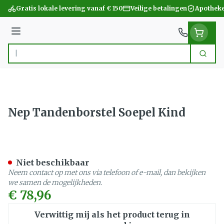
Ga naar de inhoud
Gratis lokale levering vanaf € 150
Veilige betalingen
Apotheke
Menu
Zoek
Product, merk, categorie...
Nep Tandenborstel Soepel Kind
Nep Tandenborstel Soepel
Niet beschikbaar
Neem contact op met ons via telefoon of e-mail, dan bekijken
we samen de mogelijkheden.
€ 78,96
Verwittig mij als het product terug in