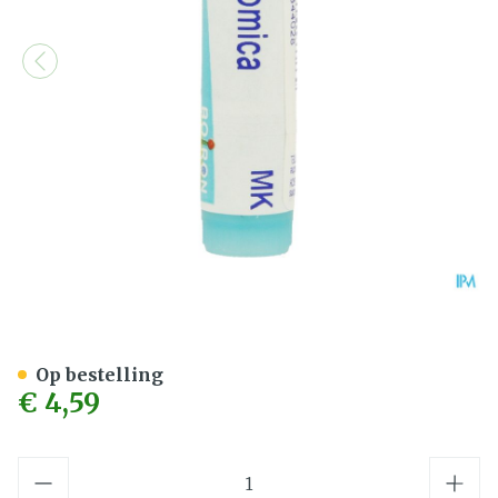
Nux Vomica Mk Gl Boiron
Op bestelling
€ 4,59
Aantal