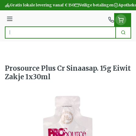
Ga naar de inhoud
Gratis lokale levering vanaf € 150
Veilige betalingen
Apotheke
Menu
Zoek
Product, merk, categorie...
Prosource Plus Cr Sinaasap. 15g Eiwit
Zakje 1x30ml