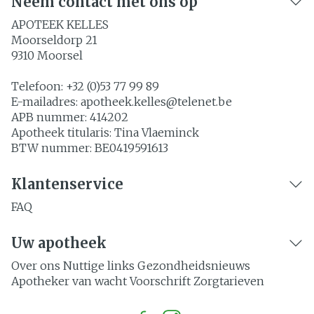
Neem contact met ons op
APOTEEK KELLES
Moorseldorp 21
9310
Moorsel
Telefoon:
+32 (0)53 77 99 89
E-mailadres:
apotheek.kelles@
telenet.be
APB nummer:
414202
Apotheek titularis:
Tina Vlaeminck
BTW nummer:
BE0419591613
Klantenservice
FAQ
Uw apotheek
Over ons
Nuttige links
Gezondheidsnieuws
Apotheker van wacht
Voorschrift
Zorgtarieven