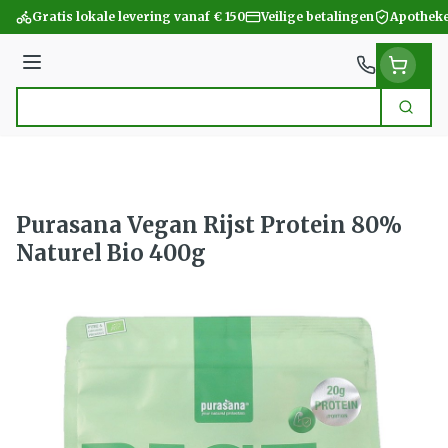
Ga naar de inhoud
Gratis lokale levering vanaf € 150
Veilige betalingen
Apotheke
Menu
Zoek
Product, merk, categorie...
Purasana Vegan Rijst Protein 80%
Naturel Bio 400g