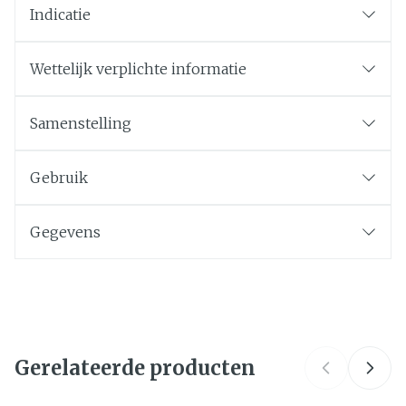
Indicatie
DE KEEL VERZACHTEN
DE NEUS VRIJMAKEN
Wettelijk verplichte informatie
DE ADEM VERFRISSEN
VERMOEIDE STEMBANDEN VERLICHTEN
Samenstelling
VOEDINGSSUPPLEMENT
Gebruik
Gegevens
CNK
2704369
Organisaties
Puressentiel Benelux
Gerelateerde producten
Merken
Puressentiel