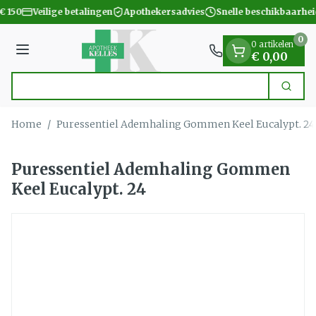
Dia 1 van 1
Ga naar de inhoud
€ 150
Veilige betalingen
Apothekersadvies
Snelle beschikbaarhei
0
0 artikelen
Menu
€ 0,00
Zoek
Product, merk, categorie...
Home
/
Puressentiel Ademhaling Gommen Keel Eucalypt. 24
Puressentiel Ademhaling Gommen
Keel Eucalypt. 24